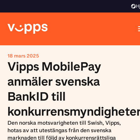
H
18 mars 2025
Vipps MobilePay
anmäler svenska
BankID till
konkurrensmyndighete
Den norska motsvarigheten till Swish, Vipps,
hotas av att utestängas från den svenska
marknaden till följd av konkurrensrättsliga