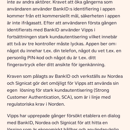
inte av andra aktörer. Kravet att öka gångerna som 
användaren använder BankID:s identifiering i appen 
kommer från ett kommersiellt mål, säkerheten i appen 
är inte ifrågasatt. Efter att användaren första gången 
identifierats med BankID använder Vipps i 
fortsättningen stark kundautentisering vilket innebär 
att två av tre kontroller måste lyckas. Appen ber om: 
något du innehar t.ex. din telefon, något du vet t.ex. en 
personlig PIN-kod och något du är t.ex. ditt 
fingeravtryck eller ditt ansikte för igenkänning.
Kraven som pålagts av BankID och verkställs av Nordea 
och Signicat gör det omöjligt för Vipps att använda sin 
egen  lösning för stark kundautentisering (Strong 
Customer Authentication, SCA), som är i linje med 
regulatoriska krav i Norden.
Vipps har upprepade gånger försökt etablera en dialog 
med BankID, Nordea och Signicat för att hitta en 
lösning som är ekonomiskt hållbar och användarvänlig, 