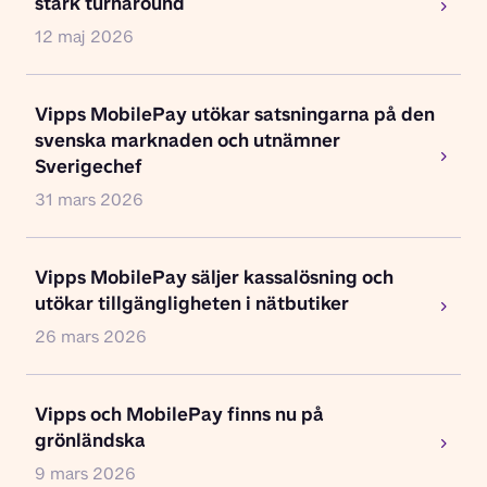
stark turnaround
12 maj 2026
Vipps MobilePay utökar satsningarna på den
svenska marknaden och utnämner
Sverigechef
31 mars 2026
Vipps MobilePay säljer kassalösning och
utökar tillgängligheten i nätbutiker
26 mars 2026
Vipps och MobilePay finns nu på
grönländska
9 mars 2026